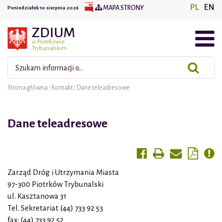
PL
EN
MAPA STRONY
Poniedziałek 10 sierpnia 2026
w Piotrkowie
Trybunalskim
Wyszukiwana fraza:
Strona główna
/
Kontakt
/
Dane teleadresowe
Dane teleadresowe
Zarząd Dróg i Utrzymania Miasta
97-300 Piotrków Trybunalski
ul. Kasztanowa 31
Tel. Sekretariat (44) 733 92 53
fax: (44) 733 92 52